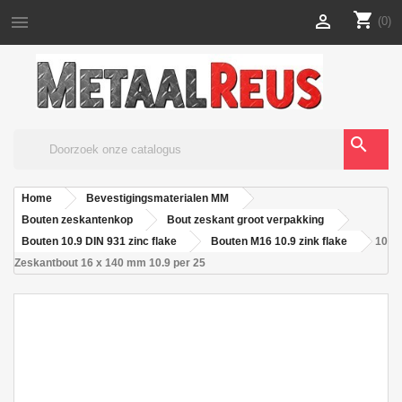
shopping_cart


(0)
search
Home
Bevestigingsmaterialen MM
Bouten zeskantenkop
Bout zeskant groot verpakking
Bouten 10.9 DIN 931 zinc flake
Bouten M16 10.9 zink flake
10
Zeskantbout 16 x 140 mm 10.9 per 25