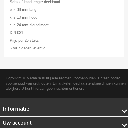
Schroefdraad lengte deeldraad
b is 38 mm lang
k is 10 mm hoog
s is 24 mm sleutelmaat
DIN 931
Prijs per 25 stuks
5 tot 7 dagen levertijd
Copyright ©
Metaalreus.nl
| Alle rechten voorbehouden. Prijzen onder
voorbehoud van drukfouten. Bij artikelen geplaatste afbeeldingen kunnen
afwijken. U kunt hieraan geen rechten ontlenen.
Informatie
Uw account