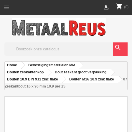
shopping_cart


(0)
search
Home
Bevestigingsmaterialen MM
Bouten zeskantenkop
Bout zeskant groot verpakking
Bouten 10.9 DIN 931 zinc flake
Bouten M16 10.9 zink flake
07
Zeskantbout 16 x 90 mm 10.9 per 25