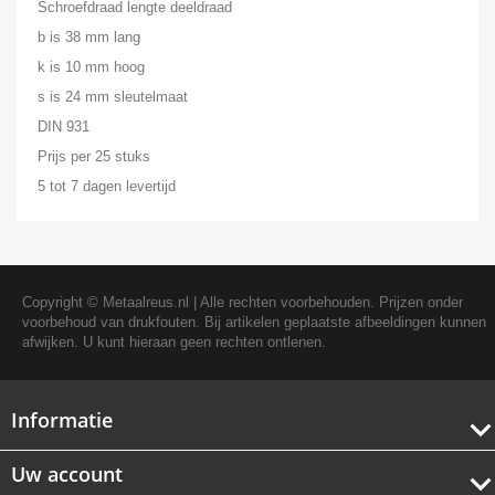
Schroefdraad lengte deeldraad
b is 38 mm lang
k is 10 mm hoog
s is 24 mm sleutelmaat
DIN 931
Prijs per 25 stuks
5 tot 7 dagen levertijd
Copyright ©
Metaalreus.nl
| Alle rechten voorbehouden. Prijzen onder
voorbehoud van drukfouten. Bij artikelen geplaatste afbeeldingen kunnen
afwijken. U kunt hieraan geen rechten ontlenen.
Informatie
Uw account