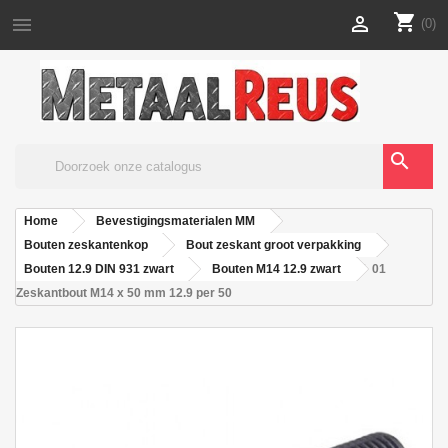
shopping_cart


(0)
search
Home
Bevestigingsmaterialen MM
Bouten zeskantenkop
Bout zeskant groot verpakking
Bouten 12.9 DIN 931 zwart
Bouten M14 12.9 zwart
01
Zeskantbout M14 x 50 mm 12.9 per 50