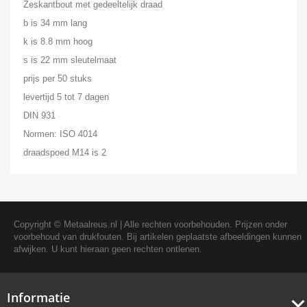
Zeskantbout met gedeeltelijk draad
b is 34 mm lang
k is 8.8 mm hoog
s is 22 mm sleutelmaat
prijs per 50 stuks
levertijd 5 tot 7 dagen
DIN 931
Normen: ISO 4014
draadspoed M14 is 2
Copyright ©
Metaalreus.nl
| Alle rechten voorbehouden. Prijzen onder
voorbehoud van drukfouten. Bij artikelen geplaatste afbeeldingen kunnen
afwijken. U kunt hieraan geen rechten ontlenen.
Informatie