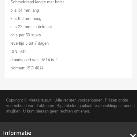
Schroefdraad lengte met borst
b is 34 mm lang
k is 8.8 mm hoog
s is 22 mm sleutelmaat
prijs per 50 stuks
levertijd 5 tot 7 dagen
DIN: 931
draadspoed van M14 is 2
Normen: ISO 4014
Copyright ©
Metaalreus.nl
| Alle rechten voorbehouden. Prijzen onder
voorbehoud van drukfouten. Bij artikelen geplaatste afbeeldingen kunnen
afwijken. U kunt hieraan geen rechten ontlenen.
Informatie