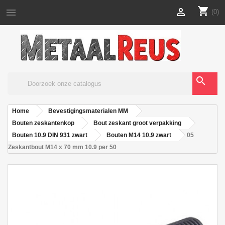
shopping_cart


(0)
search
Home
Bevestigingsmaterialen MM
Bouten zeskantenkop
Bout zeskant groot verpakking
Bouten 10.9 DIN 931 zwart
Bouten M14 10.9 zwart
05
Zeskantbout M14 x 70 mm 10.9 per 50