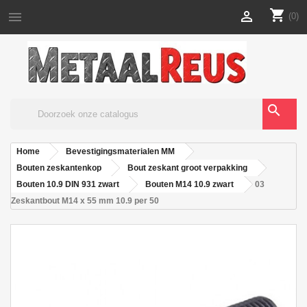
shopping_cart


(0)
search
Home
Bevestigingsmaterialen MM
Bouten zeskantenkop
Bout zeskant groot verpakking
Bouten 10.9 DIN 931 zwart
Bouten M14 10.9 zwart
03
Zeskantbout M14 x 55 mm 10.9 per 50