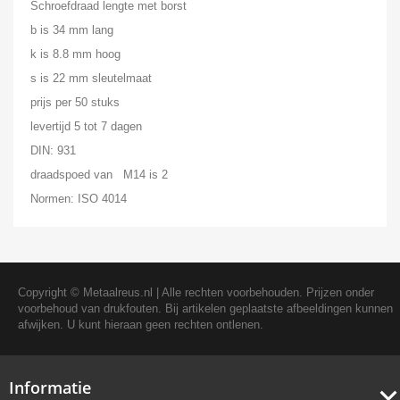
Schroefdraad lengte met borst
b is 34 mm lang
k is 8.8 mm hoog
s is 22 mm sleutelmaat
prijs per 50 stuks
levertijd 5 tot 7 dagen
DIN: 931
draadspoed van M14 is 2
Normen: ISO 4014
Copyright ©
Metaalreus.nl
| Alle rechten voorbehouden. Prijzen onder
voorbehoud van drukfouten. Bij artikelen geplaatste afbeeldingen kunnen
afwijken. U kunt hieraan geen rechten ontlenen.
Informatie