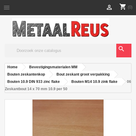
shopping_cart


(0)
search
Home
Bevestigingsmaterialen MM
Bouten zeskantenkop
Bout zeskant groot verpakking
Bouten 10.9 DIN 933 zinc flake
Bouten M14 10.9 zink flake
06
Zeskantbout 14 x 70 mm 10.9 per 50