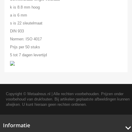
k is 8.8 mm hoog
a is 6 mm
s is 22 sleutelmaat
DIN 933
Normen: ISO 4017
Prijs per 50 stuks
5 tot 7 dagen levertijd
Copyright ©
Metaalreus.nl
| Alle rechten voorbehouden. Prijzen onder
voorbehoud van drukfouten. Bij artikelen geplaatste afbeeldingen kunnen
afwijken. U kunt hieraan geen rechten ontlenen.
Informatie