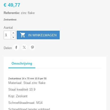
€ 49,77
Referentie:
zinc flake
Zeskantbout
Aantal

IN WINKELWAGEN
Delen
Omschrijving
Zeskantbout 14 x 70 mm 10.9 per 50
Materiaal: Staal zinc flake
Staal kwaliteit 10.9
Kop: Zeskant
Schroefdraadmaat: M14
Schroefdraad lengte voldraad