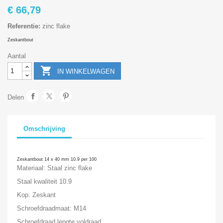
€ 66,79
Referentie:
zinc flake
Zeskantbout
Aantal

IN WINKELWAGEN
Delen
Omschrijving
Zeskantbout 14 x 40 mm 10.9 per 100
Materiaal: Staal zinc flake
Staal kwaliteit 10.9
Kop: Zeskant
Schroefdraadmaat: M14
Schroefdraad lengte voldraad