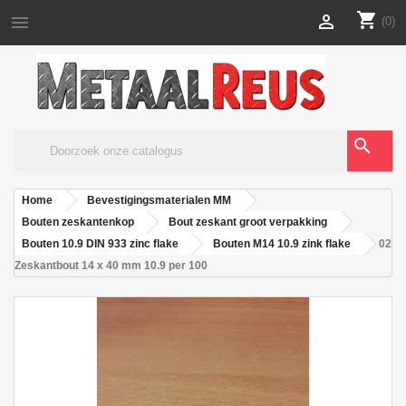
shopping_cart


(0)
search
Home
Bevestigingsmaterialen MM
Bouten zeskantenkop
Bout zeskant groot verpakking
Bouten 10.9 DIN 933 zinc flake
Bouten M14 10.9 zink flake
02
Zeskantbout 14 x 40 mm 10.9 per 100