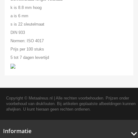
k is 8.8 mm hoog
a is 6 mm
s is 22 sleutelmaat
DIN 933
Normen: ISO 4017
Prijs per 100 stuks
5 tot 7 dagen levertijd
Copyright ©
Metaalreus.nl
| Alle rechten voorbehouden. Prijzen onder
voorbehoud van drukfouten. Bij artikelen geplaatste afbeeldingen kunnen
afwijken. U kunt hieraan geen rechten ontlenen.
Informatie