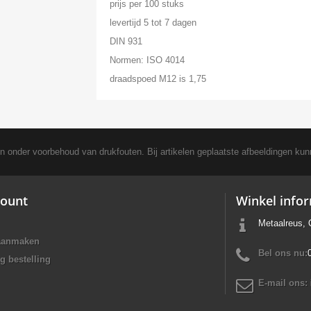
prijs per 100 stuks
levertijd 5 tot 7 dagen
DIN 931
Normen: ISO 4014
draadspoed M12 is 1,75
en onder voorbehoud van drukfouten. Bij artikelen geplaatste afbeeldingen kun
ount
Winkel info
Metaalreus, 
aanmaken
Bel ons nu:
g bestelling
E-mail ons: