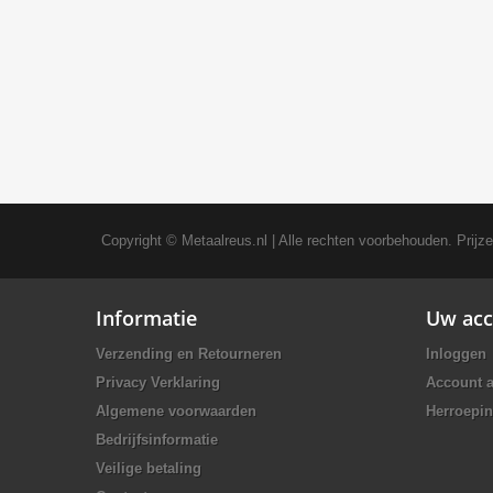
Copyright ©
Metaalreus.nl
| Alle rechten voorbehouden. Prijz
Informatie
Uw acc
Verzending en Retourneren
Inloggen
Privacy Verklaring
Account 
Algemene voorwaarden
Herroepin
Bedrijfsinformatie
Veilige betaling