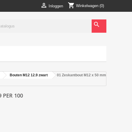
shopping_cart

Winkelwagen
(0)
Inloggen
search
Bouten M12 12.9 zwart
01 Zeskantbout M12 x 50 mm
 PER 100