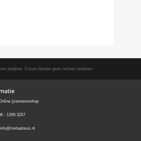
nen afwijken. U kunt hieraan geen rechten ontlenen.
rmatie
Online ijzerwarenshop
06 - 1289 3257
info@metaalreus.nl