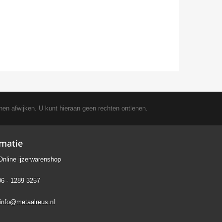
nen afwijken. U kunt hieraan geen rechten ontlenen.
rmatie
Online ijzerwarenshop
06 - 1289 3257
info@metaalreus.nl