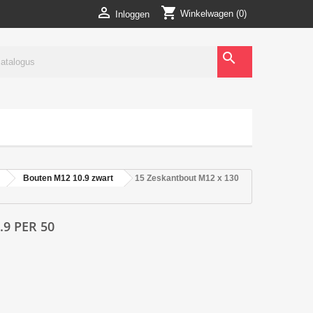
shopping_cart

Winkelwagen
(0)
Inloggen
search
Bouten M12 10.9 zwart
15 Zeskantbout M12 x 130
9 PER 50