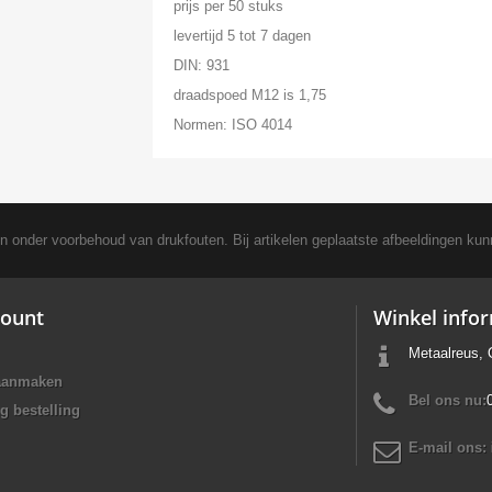
prijs per 50 stuks
levertijd 5 tot 7 dagen
DIN: 931
draadspoed M12 is 1,75
Normen: ISO 4014
en onder voorbehoud van drukfouten. Bij artikelen geplaatste afbeeldingen kun
ount
Winkel info
Metaalreus, 
aanmaken
Bel ons nu:
g bestelling
E-mail ons: