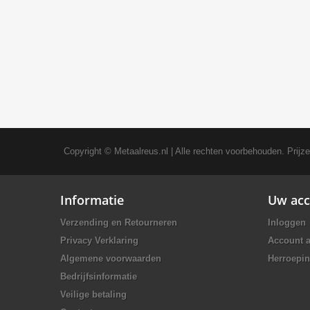
Copyright ©
Metaalreus.nl
| Alle rechten voorbehouden. Prijz
Informatie
Uw acc
Verzending en Retourneren
Inloggen
Privacy Verklaring
Account 
Algemene voorwaarden
Herroepin
Bedrijfsinformatie
Veilige betaling