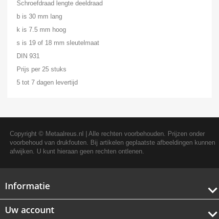
Schroefdraad lengte deeldraad
b is 30 mm lang
k is 7.5 mm hoog
s is 19 of 18 mm sleutelmaat
DIN 931
Prijs per 25 stuks
5 tot 7 dagen levertijd
Copyright ©
Metaalreus.nl
| Alle rechten voorbehouden. Prijzen onder
voorbehoud van drukfouten. Bij artikelen geplaatste afbeeldingen kunnen
afwijken. U kunt hieraan geen rechten ontlenen.
Informatie
Uw account