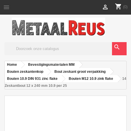
shopping_cart


(0)
search
Home
Bevestigingsmaterialen MM
Bouten zeskantenkop
Bout zeskant groot verpakking
Bouten 10.9 DIN 931 zinc flake
Bouten M12 10.9 zink flake
14
Zeskantbout 12 x 240 mm 10.9 per 25