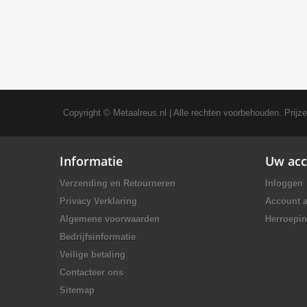
Copyright ©
Metaalreus.nl
| Alle rechten voorbehouden. Prijz
Informatie
Uw acc
Verzending en Retourneren
Inloggen
Privacy Verklaring
Account 
Algemene voorwaarden
Herroepin
Bedrijfsinformatie
Veilige betaling
Contacteer ons
Sitemap