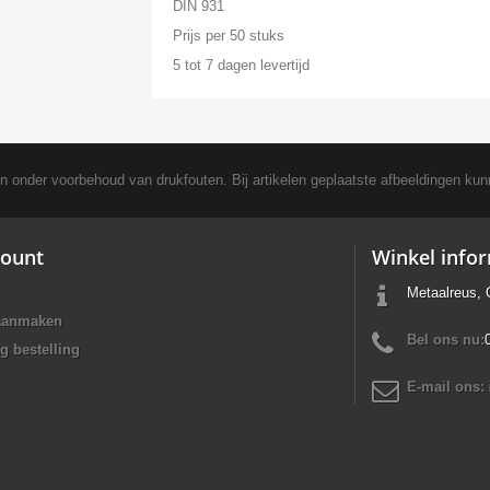
DIN 931
Prijs per 50 stuks
5 tot 7 dagen levertijd
en onder voorbehoud van drukfouten. Bij artikelen geplaatste afbeeldingen kun
ount
Winkel info
Metaalreus, 
aanmaken
Bel ons nu:
g bestelling
E-mail ons: