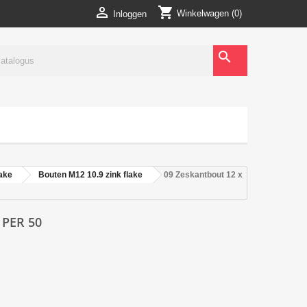
shopping_cart

Winkelwagen
(0)
Inloggen
search
lake
Bouten M12 10.9 zink flake
09 Zeskantbout 12 x
 PER 50