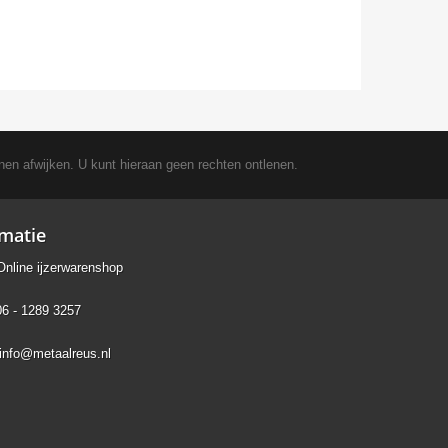
nen afwijken. U kunt hieraan geen rechten ontlenen.
rmatie
Online ijzerwarenshop
06 - 1289 3257
info@metaalreus.nl