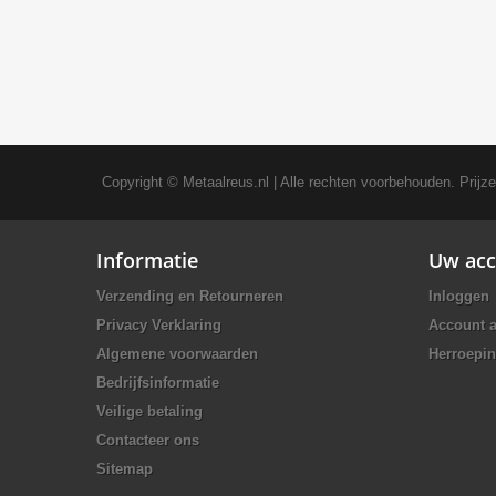
Copyright ©
Metaalreus.nl
| Alle rechten voorbehouden. Prijz
Informatie
Uw acc
Verzending en Retourneren
Inloggen
Privacy Verklaring
Account 
Algemene voorwaarden
Herroepin
Bedrijfsinformatie
Veilige betaling
Contacteer ons
Sitemap