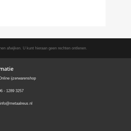
nen afwijken. U kunt hieraan geen rechten ontlenen.
rmatie
Online ijzerwarenshop
06 - 1289 3257
info@metaalreus.nl