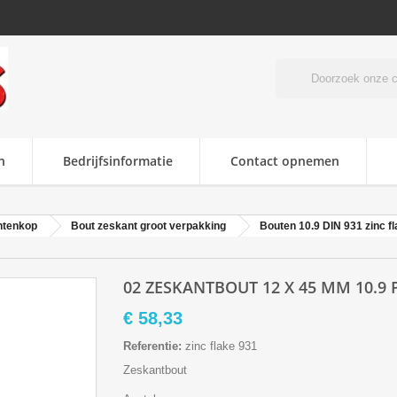
n
Bedrijfsinformatie
Contact opnemen
ntenkop
Bout zeskant groot verpakking
Bouten 10.9 DIN 931 zinc f
02 ZESKANTBOUT 12 X 45 MM 10.9 
€ 58,33
Referentie:
zinc flake 931
Zeskantbout