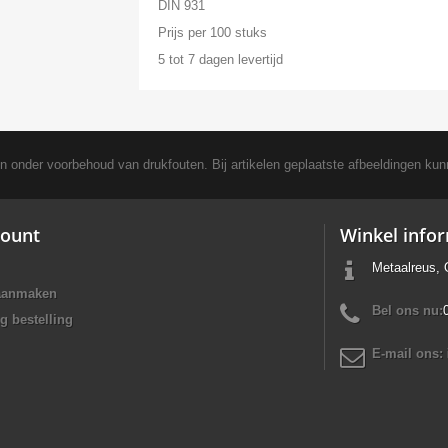
DIN 931
Prijs per 100 stuks
5 tot 7 dagen levertijd
en onder voorbehoud van drukfouten. Bij artikelen geplaatste afbeeldingen kun
ount
Winkel info
Metaalreus, 
aanmaken
Bel ons nu:
g bestelling
E-mail ons: