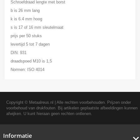
Schroefdraad lengte met borst
b is 26 mm lang
k is 6.4 mm hoog
s is 17 of 16 mm sleutelmaat
prijs per 50 stuks
levertijd 5 tot 7 dagen
DIN: 931
draadspoed M10 is 1,5
Normen: ISO 4014
Copyright ©
Metaalreus.nl
| Alle rechten voorbehouden. Prijzen onder
voorbehoud van drukfouten. Bij artikelen geplaatste afbeeldingen kunnen
afwijken. U kunt hieraan geen rechten ontlenen.
Informatie