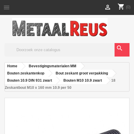
shopping_cart


(0)
search
Home
Bevestigingsmaterialen MM
Bouten zeskantenkop
Bout zeskant groot verpakking
Bouten 10.9 DIN 931 zwart
Bouten M10 10.9 zwart
18
Zeskantbout M10 x 160 mm 10.9 per 50