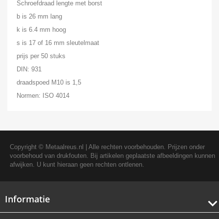
Schroefdraad lengte met borst
b is 26 mm lang
k is 6.4 mm hoog
s is 17 of 16 mm sleutelmaat
prijs per 50 stuks
DIN: 931
draadspoed M10 is 1,5
Normen: ISO 4014
Copyright ©
Metaalreus.nl
| Alle rechten voorbehouden. Prijzen onder
voorbehoud van drukfouten. Bij artikelen geplaatste afbeeldingen kunnen
afwijken. U kunt hieraan geen rechten ontlenen.
Informatie