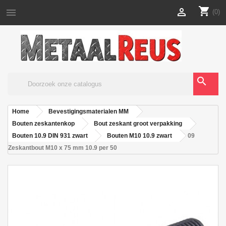
shopping_cart


(0)
search
Home
Bevestigingsmaterialen MM
Bouten zeskantenkop
Bout zeskant groot verpakking
Bouten 10.9 DIN 931 zwart
Bouten M10 10.9 zwart
09
Zeskantbout M10 x 75 mm 10.9 per 50