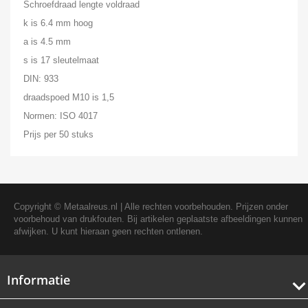
Schroefdraad lengte voldraad
k is 6.4 mm hoog
a is 4.5 mm
s is 17 sleutelmaat
DIN: 933
draadspoed M10 is 1,5
Normen: ISO 4017
Prijs per 50 stuks
Copyright ©
Metaalreus.nl
| Alle rechten voorbehouden. Prijzen onder
voorbehoud van drukfouten. Bij artikelen geplaatste afbeeldingen kunnen
afwijken. U kunt hieraan geen rechten ontlenen.
Informatie