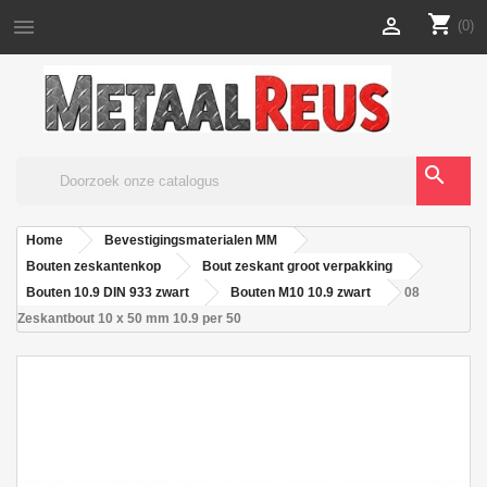
shopping_cart


(0)
search
Home
Bevestigingsmaterialen MM
Bouten zeskantenkop
Bout zeskant groot verpakking
Bouten 10.9 DIN 933 zwart
Bouten M10 10.9 zwart
08
Zeskantbout 10 x 50 mm 10.9 per 50