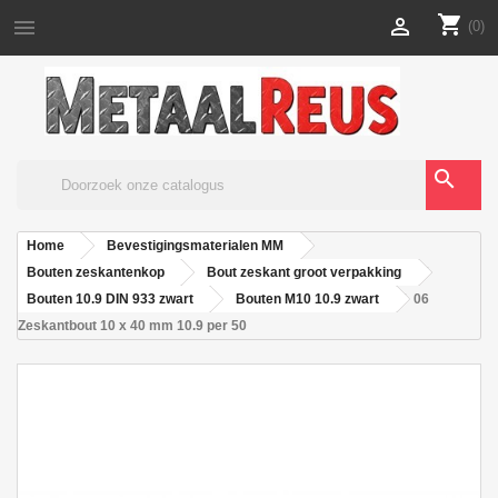
shopping_cart


(0)
search
Home
Bevestigingsmaterialen MM
Bouten zeskantenkop
Bout zeskant groot verpakking
Bouten 10.9 DIN 933 zwart
Bouten M10 10.9 zwart
06
Zeskantbout 10 x 40 mm 10.9 per 50