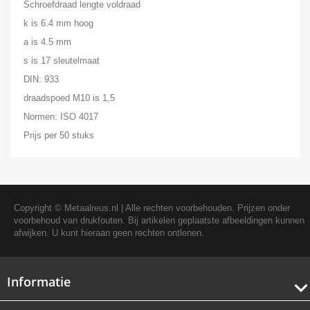
Schroefdraad lengte voldraad
k is 6.4 mm hoog
a is 4.5 mm
s is 17 sleutelmaat
DIN: 933
draadspoed M10 is 1,5
Normen: ISO 4017
Prijs per 50 stuks
Copyright ©
Metaalreus.nl
| Alle rechten voorbehouden. Prijzen onder
voorbehoud van drukfouten. Bij artikelen geplaatste afbeeldingen kunnen
afwijken. U kunt hieraan geen rechten ontlenen.
Informatie