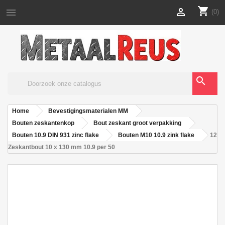
shopping_cart


(0)
search
Home
Bevestigingsmaterialen MM
Bouten zeskantenkop
Bout zeskant groot verpakking
Bouten 10.9 DIN 931 zinc flake
Bouten M10 10.9 zink flake
12
Zeskantbout 10 x 130 mm 10.9 per 50