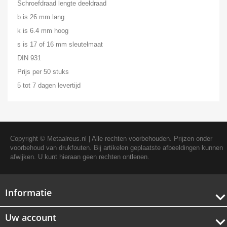
Schroefdraad lengte deeldraad
b is 26 mm lang
k is 6.4 mm hoog
s is 17 of 16 mm sleutelmaat
DIN 931
Prijs per 50 stuks
5 tot 7 dagen levertijd
Copyright ©
Metaalreus.nl
| Alle rechten voorbehouden. Prijzen onder
voorbehoud van drukfouten. Bij artikelen geplaatste afbeeldingen kunnen
afwijken. U kunt hieraan geen rechten ontlenen.
Informatie
Uw account