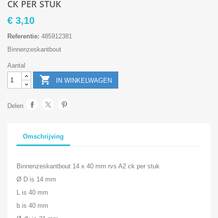
CK PER STUK
€ 3,10
Referentie:
485912381
Binnenzeskantbout
Aantal

IN WINKELWAGEN
Delen
Omschrijving
Binnenzeskantbout 14 x 40 mm rvs A2 ck per stuk
Ø D is 14 mm
L is 40 mm
b is 40 mm