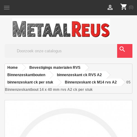
shopping_cart


(0)
search
Home
Bevestigings materialen RVS
Binnenzeskantbouten
binnenzeskant ck RVS A2
binnenzeskant ck per stuk
Binnenzeskant ck M14 rvs A2
05
Binnenzeskantbout 14 x 40 mm rvs A2 ck per stuk