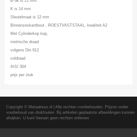
Ø dk is 21 mm
K is 14 mm
Sleutelmaat is 12 mm
Binnenzeskantbout , ROESTVASTSTAAL, kwaliteit A2
Met Cylinderkop kop,
metrische draad
volgens Din 912
voldraad
AISI 304
prijs per stuk
Copyright ©
Metaalreus.nl
| Alle rechten voorbehouden. Prijzen onder
voorbehoud van drukfouten. Bij artikelen geplaatste afbeeldingen kunnen
afwijken. U kunt hieraan geen rechten ontlenen.