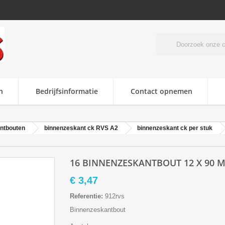
n
Bedrijfsinformatie
Contact opnemen
ntbouten
binnenzeskant ck RVS A2
binnenzeskant ck per stuk
16 BINNENZESKANTBOUT 12 X 90 M
€ 3,47
Referentie:
912rvs
Binnenzeskantbout