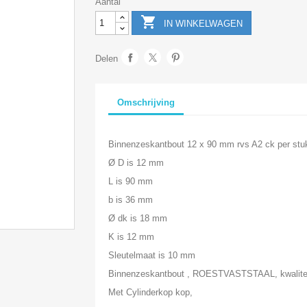
Aantal

IN WINKELWAGEN
Delen
Omschrijving
Binnenzeskantbout 12 x 90 mm rvs A2 ck per stu
Ø D is 12 mm
L is 90 mm
b is 36 mm
Ø dk is 18 mm
K is 12 mm
Sleutelmaat is 10 mm
Binnenzeskantbout , ROESTVASTSTAAL, kwalite
Met Cylinderkop kop,