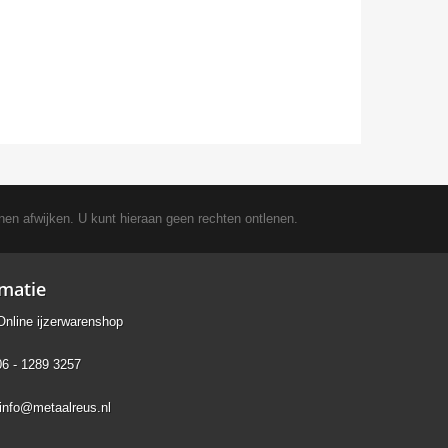
nen afwijken. U kunt hieraan geen rechten ontlenen.
rmatie
Online ijzerwarenshop
06 - 1289 3257
info@metaalreus.nl