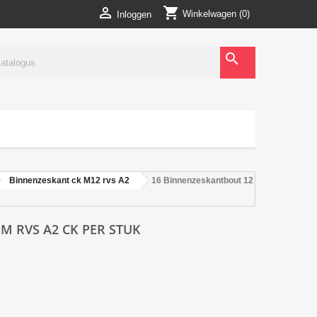
shopping_cart

Winkelwagen
(0)
Inloggen
search
Binnenzeskant ck M12 rvs A2
16 Binnenzeskantbout 12
M RVS A2 CK PER STUK