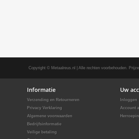
Copyright ©
Metaalreus.nl
| Alle rechten voorbehouden. Prijz
Informatie
Uw acc
Verzending en Retourneren
Inloggen
Privacy Verklaring
Account 
Algemene voorwaarden
Herroepin
Bedrijfsinformatie
Veilige betaling