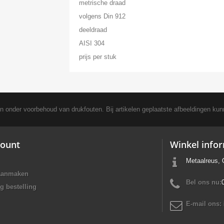
metrische draad
volgens Din 912
deeldraad
AISI 304
prijs per stuk
en onder voorbehoud van drukfouten. Bij artikelen geplaatste afbeeldingen kun
ount
Winkel info
Metaalreus, 
aanmaken
Bel ons nu:
g bestelling
E-mail ons: