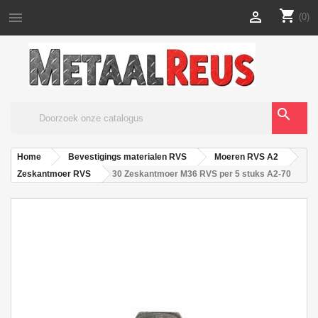
shopping_cart


(0)
search
Home
Bevestigings materialen RVS
Moeren RVS A2
Zeskantmoer RVS
30 Zeskantmoer M36 RVS per 5 stuks A2-70