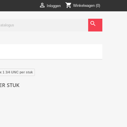
shopping_cart

Winkelwagen
(0)
Inloggen
search
x 1 3/4 UNC per stuk
PER STUK