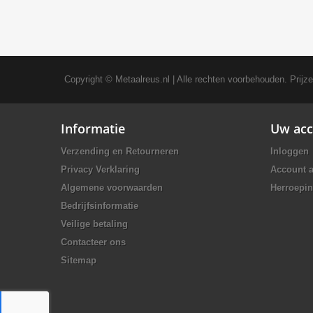
Copyright ©
Metaalreus.nl
| Alle rechten voorbehouden. Prijz
Informatie
Uw acc
Verzending en Retourneren
Inloggen
Privacy Verklaring
Account 
Algemene voorwaarden
Herroepin
Bedrijfsinformatie
Veilige betaling
Contacteer ons
Sitemap