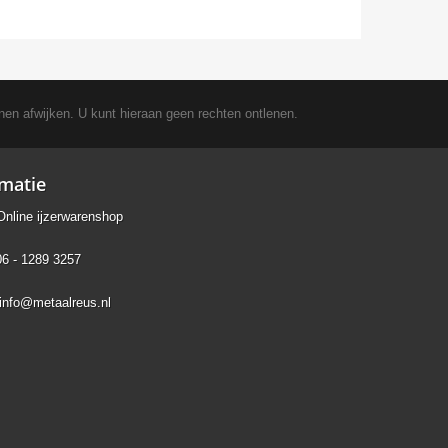
nen afwijken. U kunt hieraan geen rechten ontlenen.
rmatie
Online ijzerwarenshop
06 - 1289 3257
info@metaalreus.nl