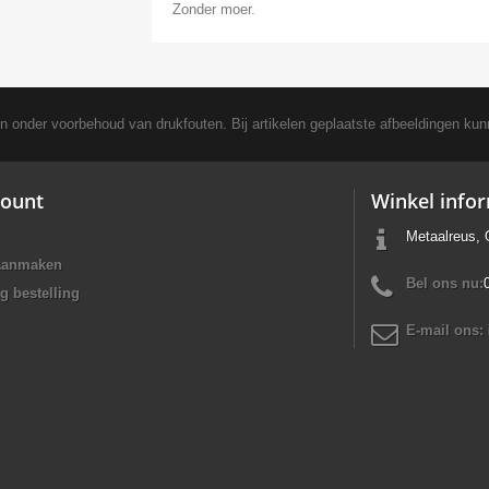
Zonder moer.
en onder voorbehoud van drukfouten. Bij artikelen geplaatste afbeeldingen kun
ount
Winkel info
Metaalreus, 
aanmaken
Bel ons nu:
g bestelling
E-mail ons: