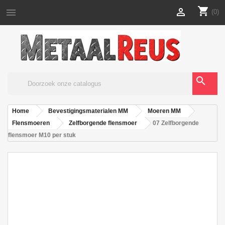
shopping_cart


(0)
search
Home
Bevestigingsmaterialen MM
Moeren MM
Flensmoeren
Zelfborgende flensmoer
07 Zelfborgende
flensmoer M10 per stuk