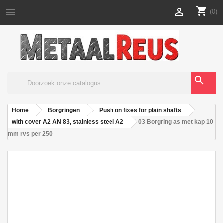
shopping_cart


(0)
search
Home
Borgringen
Push on fixes for plain shafts
with cover A2 AN 83, stainless steel A2
03 Borgring as met kap 10
mm rvs per 250