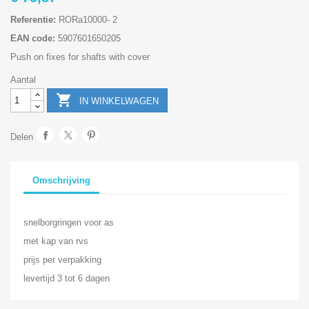
Referentie:
RORa10000- 2
EAN code:
5907601650205
Push on fixes for shafts with cover
Aantal

IN WINKELWAGEN
Delen
Omschrijving
snelborgringen voor as
met kap van rvs
prijs per verpakking
levertijd 3 tot 6 dagen