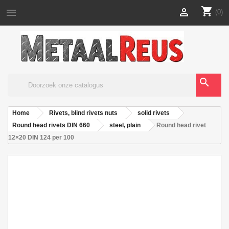
shopping_cart


(0)
search
Home
Rivets, blind rivets nuts
solid rivets
Round head rivets DIN 660
steel, plain
Round head rivet
12×20 DIN 124 per 100