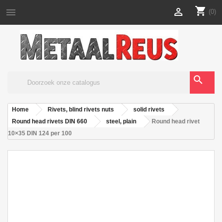
shopping_cart


(0)
search
Home
Rivets, blind rivets nuts
solid rivets
Round head rivets DIN 660
steel, plain
Round head rivet
10×35 DIN 124 per 100