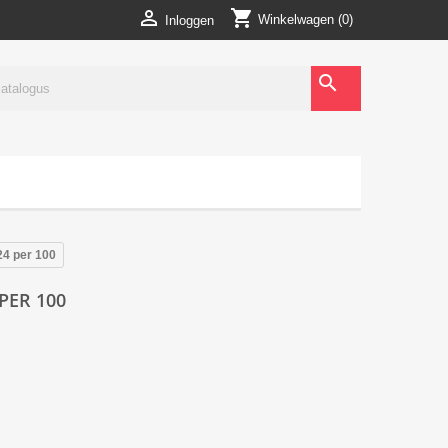
shopping_cart

Winkelwagen
(0)
Inloggen
search
24 per 100
PER 100