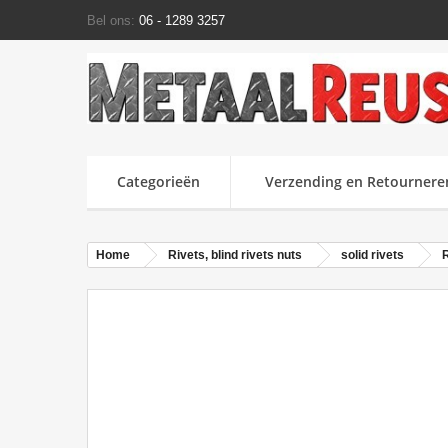
Bel ons:
06 - 1289 3257
Categorieën
Verzending en Retournere
Home
Rivets, blind rivets nuts
solid rivets
R