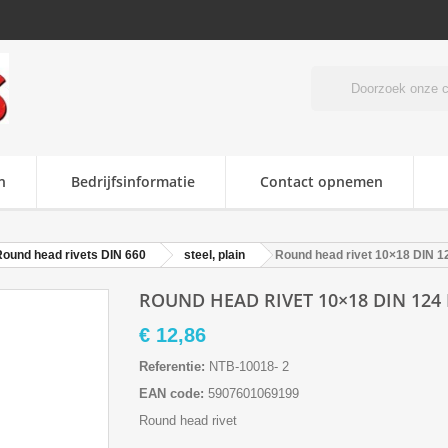
n
Bedrijfsinformatie
Contact opnemen
ound head rivets DIN 660
steel, plain
Round head rivet 10×18 DIN 1
ROUND HEAD RIVET 10×18 DIN 124 
€ 12,86
Referentie:
NTB-10018- 2
EAN code:
5907601069199
Round head rivet