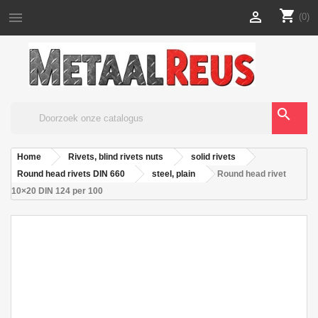
shopping_cart


(0)
search
Home
Rivets, blind rivets nuts
solid rivets
Round head rivets DIN 660
steel, plain
Round head rivet
10×20 DIN 124 per 100