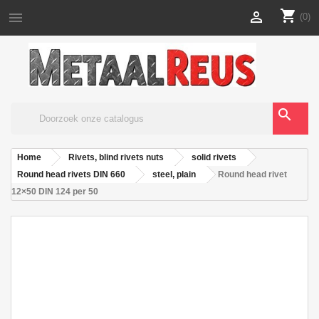
shopping_cart


(0)
search
Home
Rivets, blind rivets nuts
solid rivets
Round head rivets DIN 660
steel, plain
Round head rivet
12×50 DIN 124 per 50