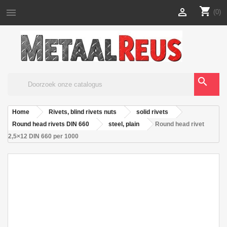
shopping_cart


(0)
search
Home
Rivets, blind rivets nuts
solid rivets
Round head rivets DIN 660
steel, plain
Round head rivet
2,5×12 DIN 660 per 1000