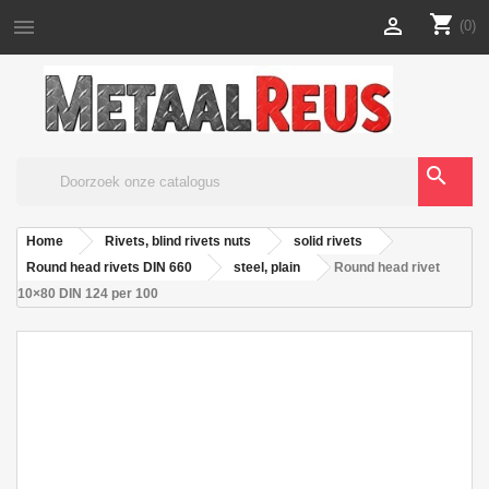
shopping_cart


(0)
search
Home
Rivets, blind rivets nuts
solid rivets
Round head rivets DIN 660
steel, plain
Round head rivet
10×80 DIN 124 per 100