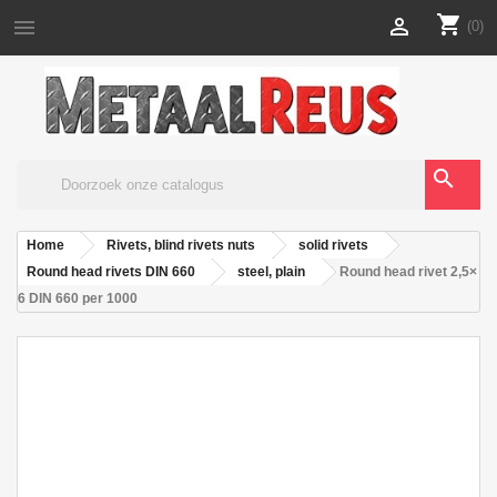
shopping_cart


(0)
search
Home
Rivets, blind rivets nuts
solid rivets
Round head rivets DIN 660
steel, plain
Round head rivet 2,5×
6 DIN 660 per 1000