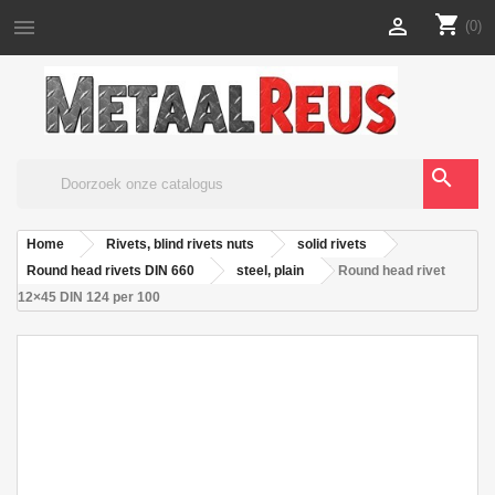
shopping_cart


(0)
search
Home
Rivets, blind rivets nuts
solid rivets
Round head rivets DIN 660
steel, plain
Round head rivet
12×45 DIN 124 per 100