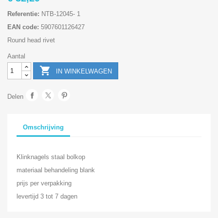
Referentie:
NTB-12045- 1
EAN code:
5907601126427
Round head rivet
Aantal

IN WINKELWAGEN
Delen
Omschrijving
Klinknagels staal bolkop
materiaal behandeling blank
prijs per verpakking
levertijd 3 tot 7 dagen