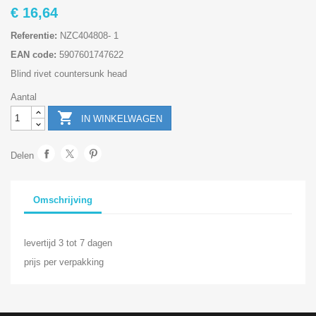
€ 16,64
Referentie:
NZC404808- 1
EAN code:
5907601747622
Blind rivet countersunk head
Aantal

IN WINKELWAGEN
Delen
Omschrijving
levertijd 3 tot 7 dagen
prijs per verpakking