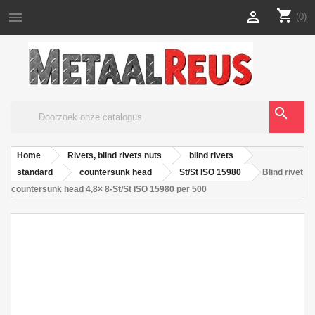
shopping_cart


(0)
search
Home
Rivets, blind rivets nuts
blind rivets
standard
countersunk head
St/St ISO 15980
Blind rivet
countersunk head 4,8× 8-St/St ISO 15980 per 500