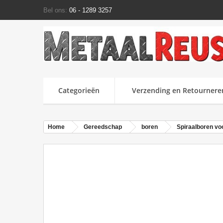
Bel ons:
06 - 1289 3257
Categorieën
Verzending en Retournere
Home
Gereedschap
boren
Spiraalboren voo