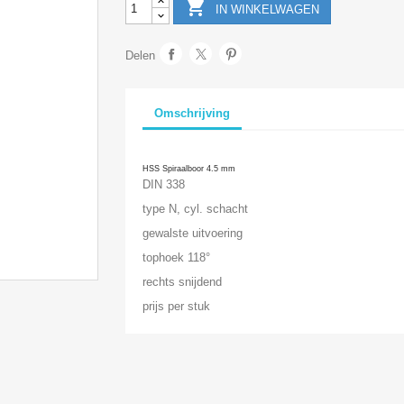

IN WINKELWAGEN
Delen
Omschrijving
HSS Spiraalboor 4.5 mm
DIN 338
type N, cyl. schacht
gewalste uitvoering
tophoek 118°
rechts snijdend
prijs per stuk