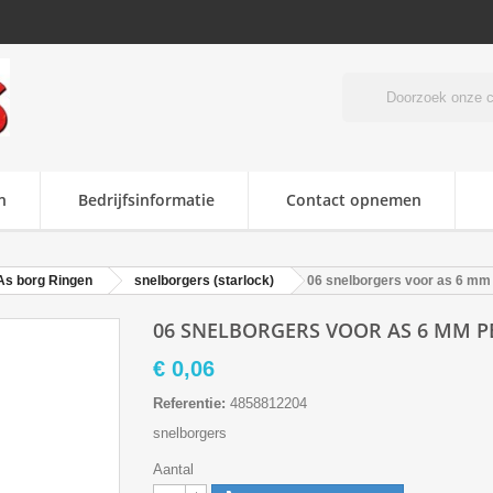
n
Bedrijfsinformatie
Contact opnemen
As borg Ringen
snelborgers (starlock)
06 snelborgers voor as 6 mm
06 SNELBORGERS VOOR AS 6 MM P
€ 0,06
Referentie:
4858812204
snelborgers
Aantal