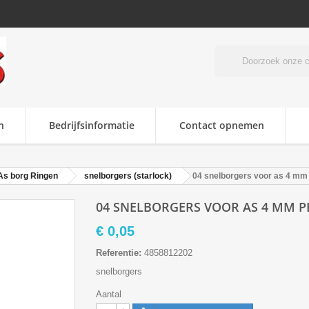
n
Bedrijfsinformatie
Contact opnemen
As borg Ringen
snelborgers (starlock)
04 snelborgers voor as 4 mm
04 SNELBORGERS VOOR AS 4 MM P
€ 0,05
Referentie:
4858812202
snelborgers
Aantal