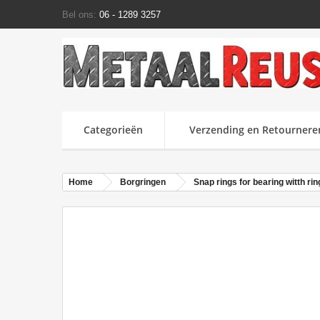
Bel ons:
06 - 1289 3257
Categorieën
Verzending en Retournere
Home
Borgringen
Snap rings for bearing witth ri