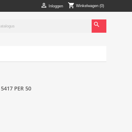
shopping_cart

Winkelwagen
(0)
Inloggen
search
5417 PER 50