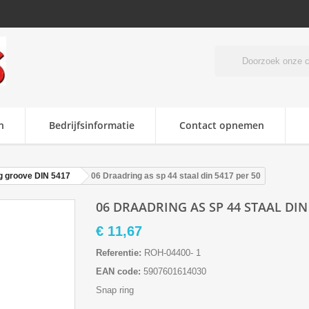
n
Bedrijfsinformatie
Contact opnemen
ng groove DIN 5417
06 Draadring as sp 44 staal din 5417 per 50
06 DRAADRING AS SP 44 STAAL DIN 
€ 11,67
Referentie:
ROH-04400- 1
EAN code:
5907601614030
Snap ring