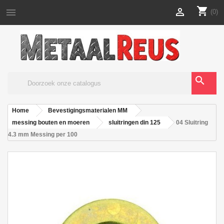
shopping_cart


(0)
search
Home
Bevestigingsmaterialen MM
messing bouten en moeren
sluitringen din 125
04 Sluitring
4.3 mm Messing per 100