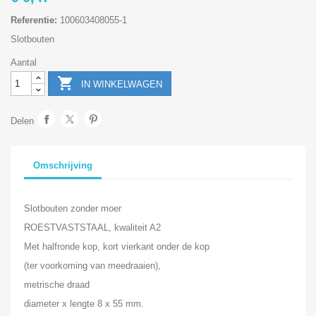
Referentie:
100603408055-1
Slotbouten
Aantal

IN WINKELWAGEN
Delen
Omschrijving
Slotbouten zonder moer
ROESTVASTSTAAL, kwaliteit A2
Met halfronde kop, kort vierkant onder de kop
(ter voorkoming van meedraaien),
metrische draad
diameter x lengte 8 x 55 mm.