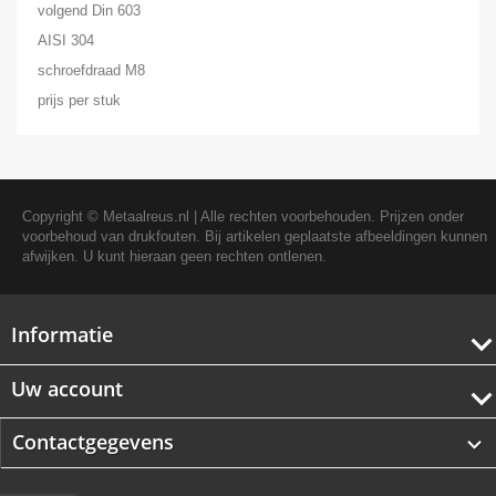
volgend Din 603
AISI 304
schroefdraad M8
prijs per stuk
Copyright ©
Metaalreus.nl
| Alle rechten voorbehouden. Prijzen onder
voorbehoud van drukfouten. Bij artikelen geplaatste afbeeldingen kunnen
afwijken. U kunt hieraan geen rechten ontlenen.
Informatie
Uw account
Contactgegevens
keyboard_arrow_down