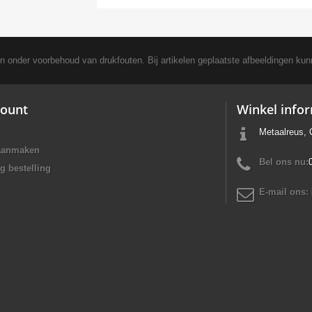
en onder voorbehoud van drukfouten. Bij artikelen geplaatste afbeeldingen kun
ount
Winkel info
Metaalreus, 
aanmaken
Bel ons nu:
g bestelling
E-mail ons: