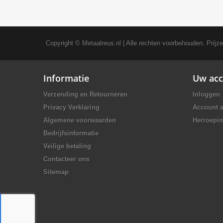
Copyright ©
Metaalreus.nl
| Alle rechten voorbehouden. Prijz
Informatie
Uw acc
Verzending en Retourneren
Inloggen
Privacy Verklaring
Account 
Algemene voorwaarden
Herroepin
Bedrijfsinformatie
Veilige betaling
Contacteer ons
Sitemap