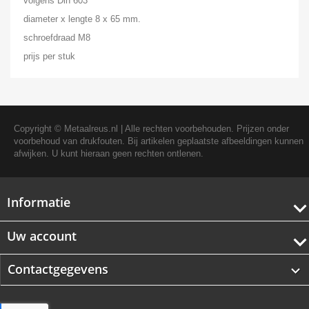
volgens Din 603
diameter x lengte 8 x 65 mm.
schroefdraad M8
prijs per stuk
Copyright ©
Metaalreus.nl
| Alle rechten voorbehouden. Prijzen onder
voorbehoud van drukfouten. Bij artikelen geplaatste afbeeldingen kunnen
afwijken. U kunt hieraan geen rechten ontlenen.
Informatie
Uw account
Contactgegevens
keyboard_arrow_down