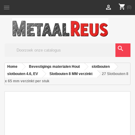
shopping_cart


(0)
search
Home
Bevestigings materialen Hout
slotbouten
slotbouten 4.6, EV
Slotbouten 8 MM verzinkt
27 Slotbouten 8
x 65 mm verzinkt per stuk