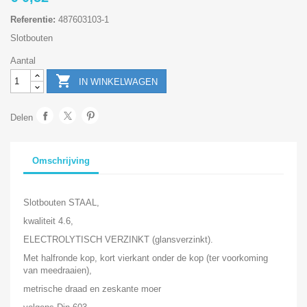
Referentie:
487603103-1
Slotbouten
Aantal

IN WINKELWAGEN
Delen
Omschrijving
Slotbouten STAAL,
kwaliteit 4.6,
ELECTROLYTISCH VERZINKT (glansverzinkt).
Met halfronde kop, kort vierkant onder de kop (ter voorkoming
van meedraaien),
metrische draad en zeskante moer