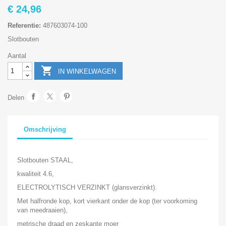
€ 24,96
Referentie:
487603074-100
Slotbouten
Aantal

IN WINKELWAGEN
Delen
Omschrijving
Slotbouten STAAL,
kwaliteit 4.6,
ELECTROLYTISCH VERZINKT (glansverzinkt).
Met halfronde kop, kort vierkant onder de kop (ter voorkoming
van meedraaien),
metrische draad en zeskante moer