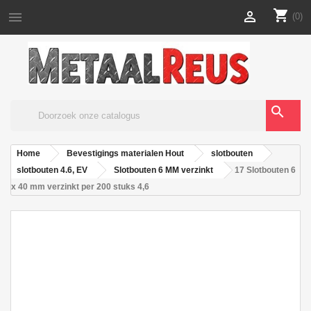
shopping_cart


(0)
search
Home
Bevestigings materialen Hout
slotbouten
slotbouten 4.6, EV
Slotbouten 6 MM verzinkt
17 Slotbouten 6
x 40 mm verzinkt per 200 stuks 4,6