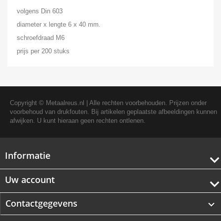
volgens Din 603
diameter x lengte 6 x 40 mm.
schroefdraad M6
prijs per 200 stuks
Copyright ©
Metaalreus.nl
| Alle rechten voorbehouden. Prijzen onder
voorbehoud van drukfouten. Bij artikelen geplaatste afbeeldingen kunnen
afwijken. U kunt hieraan geen rechten ontlenen.
Informatie
Uw account
Contactgegevens
keyboard_arrow_down