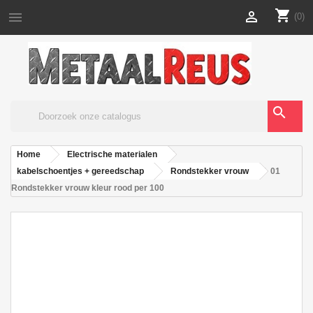
shopping_cart


(0)
search
Home
Electrische materialen
kabelschoentjes + gereedschap
Rondstekker vrouw
01
Rondstekker vrouw kleur rood per 100