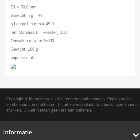
D1 = 50,0 mm
Gewicht in g = 40
g Lengte1 in mm = 45,0
mm Materiaal1 = Roestvrij 0,30
Omw/Min max. = 15000
Gewicht: 106 g
prijs per stuk
Copyright ©
Metaalreus.nl
| Alle rechten voorbehouden. Prijzen onder
voorbehoud van drukfouten. Bij artikelen geplaatste afbeeldingen kunnen
afwijken. U kunt hieraan geen rechten ontlenen.
Informatie