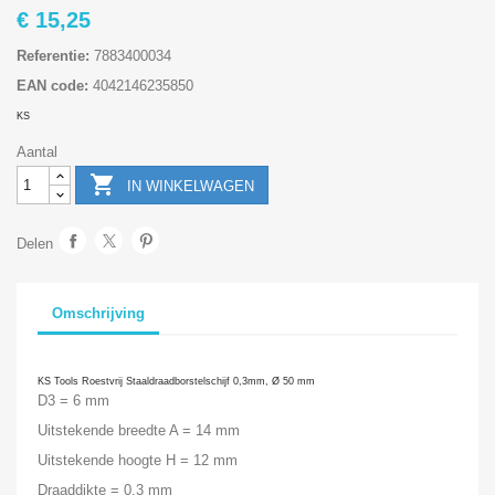
€ 15,25
Referentie:
7883400034
EAN code:
4042146235850
KS
Aantal

IN WINKELWAGEN
Delen
Omschrijving
KS Tools Roestvrij Staaldraadborstelschijf 0,3mm, Ø 50 mm
D3 = 6 mm
Uitstekende breedte A = 14 mm
Uitstekende hoogte H = 12 mm
Draaddikte = 0,3 mm