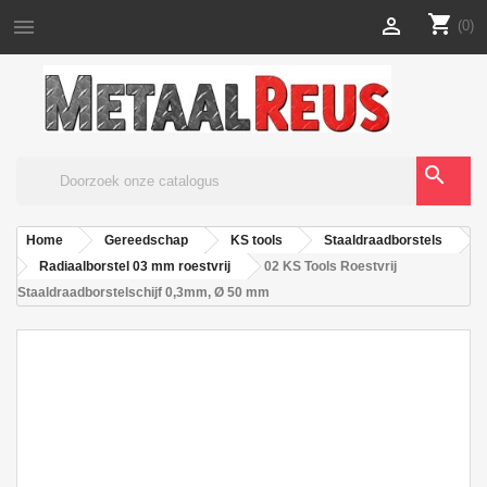
shopping_cart


(0)
search
Home
Gereedschap
KS tools
Staaldraadborstels
Radiaalborstel 03 mm roestvrij
02 KS Tools Roestvrij
Staaldraadborstelschijf 0,3mm, Ø 50 mm