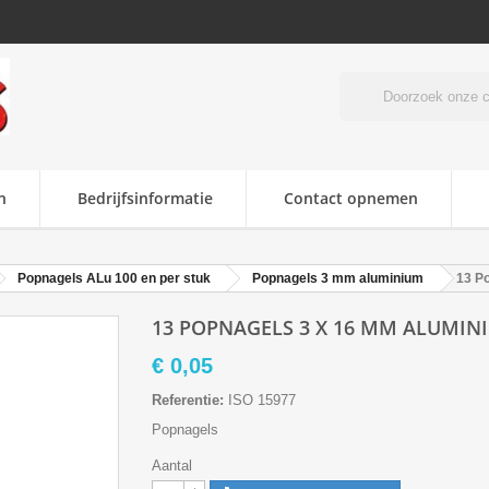
n
Bedrijfsinformatie
Contact opnemen
Popnagels ALu 100 en per stuk
Popnagels 3 mm aluminium
13 P
13 POPNAGELS 3 X 16 MM ALUMIN
€ 0,05
Referentie:
ISO 15977
Popnagels
Aantal