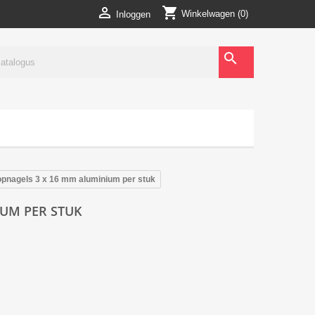
shopping_cart

Winkelwagen
(0)
Inloggen
search
opnagels 3 x 16 mm aluminium per stuk
IUM PER STUK