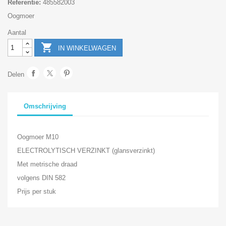
Referentie:
485582003
Oogmoer
Aantal

IN WINKELWAGEN
Delen
Omschrijving
Oogmoer M10
ELECTROLYTISCH VERZINKT (glansverzinkt)
Met metrische draad
volgens DIN 582
Prijs per stuk