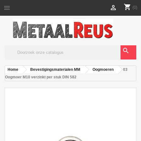
shopping_cart


(0)
search
Home
Bevestigingsmaterialen MM
Oogmoeren
03
Oogmoer M10 verzinkt per stuk DIN 582