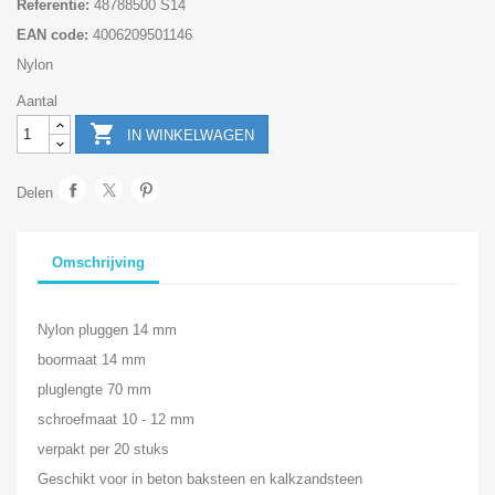
Referentie:
48788500 S14
EAN code:
4006209501146
Nylon
Aantal

IN WINKELWAGEN
Delen
Omschrijving
Nylon pluggen 14 mm
boormaat 14 mm
pluglengte 70 mm
schroefmaat 10 - 12 mm
verpakt per 20 stuks
Geschikt voor in beton baksteen en kalkzandsteen