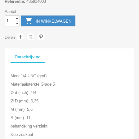
Referentie:
485934003
Aantal

IN WINKELWAGEN
Delen
Omschrijving
Moer 1/4 UNC (grof)
Materiaalsterkte Grade 5
Ø d (inch): 1/4
Ø D (mm): 6,35
M (mm): 5,6
S (mm): 11
behandeling verzinkt
Kop:zeskant