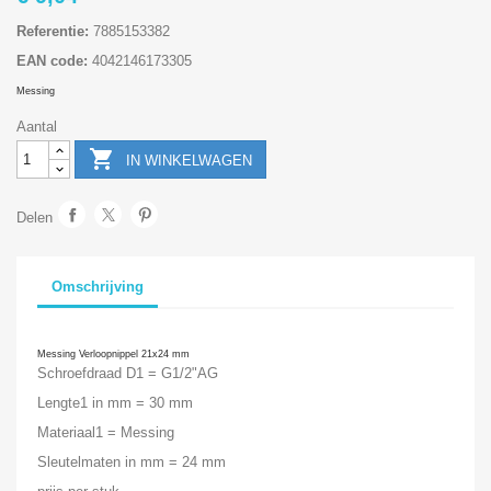
Referentie:
7885153382
EAN code:
4042146173305
Messing
Aantal

IN WINKELWAGEN
Delen
Omschrijving
Messing Verloopnippel 21x24 mm
Schroefdraad D1 = G1/2"AG
Lengte1 in mm = 30 mm
Materiaal1 = Messing
Sleutelmaten in mm = 24 mm