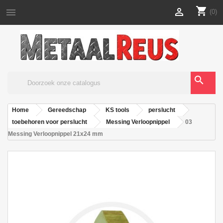
shopping_cart


(0)
search
Home
Gereedschap
KS tools
perslucht
toebehoren voor perslucht
Messing Verloopnippel
03
Messing Verloopnippel 21x24 mm