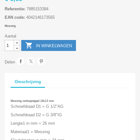
Referentie:
7885153384
EAN code:
4042146173565
Messing
Aantal

IN WINKELWAGEN
Delen
Omschrijving
Messing verloopnippel 19x13 mm
Schroefdraad D1 = G 1/2"AG
Schroefdraad D2 = G 3/8"IG
Lengte1 in mm = 26 mm
Materiaal1 = Messing