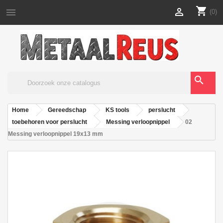
shopping_cart


(0)
search
Home
Gereedschap
KS tools
perslucht
toebehoren voor perslucht
Messing verloopnippel
02
Messing verloopnippel 19x13 mm